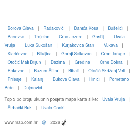
Borova Glava
|
Radakoviči
|
Danića Kosa
|
Bušelići
|
Banovke
|
Trojelac
|
Crno Jezero
|
Gostilj
|
Uvala
Vrulja
|
Luka Sukošan
|
Kurjakovica Stan
|
Vukava
|
Klarićevac
|
Bituljica
|
Gornji Selkovac
|
Crne Jaruge
|
Otočić Mali Brijun
|
Dazlina
|
Gredina
|
Crne Dolina
|
Rakovac
|
Buzum Štitar
|
Bibali
|
Otočić Skrižanj Veli
|
Prilesje
|
Kalanj
|
Bukova Glava
|
Hinići
|
Pometano
Brdo
|
Dujmovići
Top 3 po broju ukupnih posjeta mapa karta slike:
Uvala Vrulja
|
Štrbački Buk
|
Uvala Conki
www.map.com.hr
@
2026