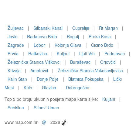
Žuljevac
|
Silbanski Kanal
|
Ćuprelije
|
Rt Marjan
|
Javic
|
Radanovo Brdo
|
Rogulj
|
Preka Kosa
|
Zagrade
|
Lobor
|
Kobinja Glava
|
Cicino Brdo
|
Prvča
|
Ratkovica
|
Kuljani
|
Ljuti Vrh
|
Podotavac
|
Železnička Stanica Viškovci
|
Buraševac
|
Oriovčić
|
Krivaja
|
Amatovci
|
Železnička Stanica Vukosavljevica
|
Kalin Stan
|
Donje Polje
|
Blatnica Pokupska
|
Lički
Most
|
Knin
|
Glavica
|
Dobrogošće
Top 3 po broju ukupnih posjeta mapa karta slike:
Kuljani
|
Sebišina
|
Stinovi Umac
www.map.com.hr
@
2026