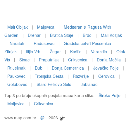
Mali Obljak
|
Maljevica
|
Mediteran & Ragusa With
Garden
|
Drenar
|
Bratića Staje
|
Brdo
|
Mali Kozjak
|
Naratak
|
Radusovac
|
Gradska cetvrt Pescenica -
Zitnjak
|
Ilijin Vrh
|
Žegar
|
Kaštid
|
Varazdin
|
Otok
Vis
|
Sinac
|
Praputnjak
|
Crikvenica
|
Donja Močila
|
Rt Jelinak
|
Dub
|
Donja Čemernica
|
Jovačko Polje
|
Paukovec
|
Trpinjska Cesta
|
Razvršje
|
Cerovica
|
Golubovec
|
Staro Petrovo Selo
|
Jablanac
Top 3 po broju ukupnih posjeta mapa karta slike:
Široko Polje
|
Maljevica
|
Crikvenica
www.map.com.hr
@
2026