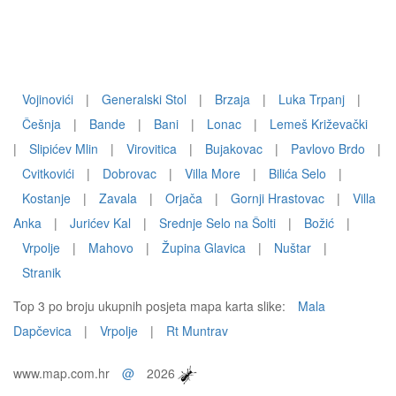
Vojinovići
|
Generalski Stol
|
Brzaja
|
Luka Trpanj
|
Češnja
|
Bande
|
Bani
|
Lonac
|
Lemeš Križevački
|
Slipićev Mlin
|
Virovitica
|
Bujakovac
|
Pavlovo Brdo
|
Cvitkovići
|
Dobrovac
|
Villa More
|
Bilića Selo
|
Kostanje
|
Zavala
|
Orjača
|
Gornji Hrastovac
|
Villa
Anka
|
Jurićev Kal
|
Srednje Selo na Šolti
|
Božić
|
Vrpolje
|
Mahovo
|
Župina Glavica
|
Nuštar
|
Stranik
Top 3 po broju ukupnih posjeta mapa karta slike:
Mala
Dapčevica
|
Vrpolje
|
Rt Muntrav
www.map.com.hr
@
2026