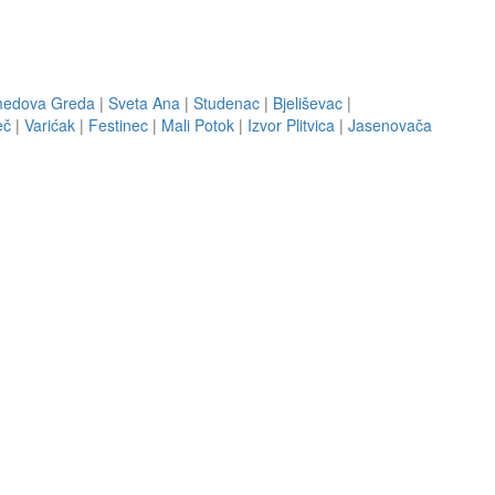
edova Greda
|
Sveta Ana
|
Studenac
|
Bjeliševac
|
eč
|
Varićak
|
Festinec
|
Mali Potok
|
Izvor Plitvica
|
Jasenovača