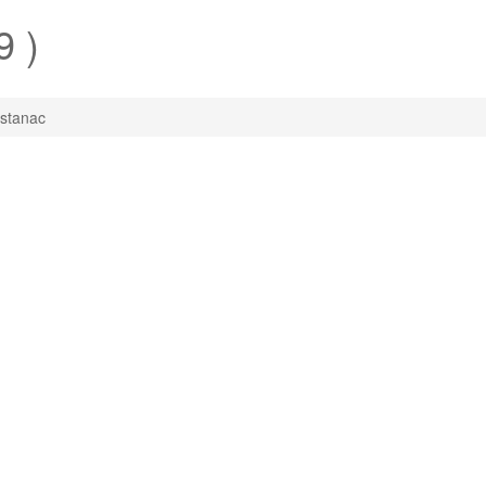
9 )
stanac