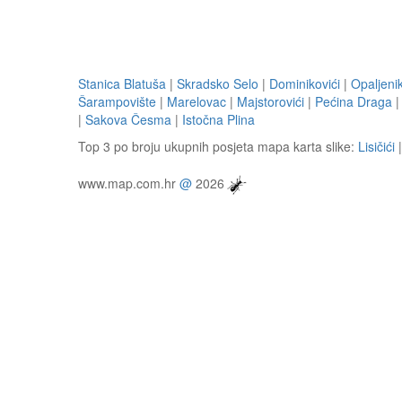
Stanica Blatuša
|
Skradsko Selo
|
Dominikovići
|
Opaljeni
Šarampovište
|
Marelovac
|
Majstorovići
|
Pećina Draga
|
Sakova Česma
|
Istočna Plina
Top 3 po broju ukupnih posjeta mapa karta slike:
Lisičići
www.map.com.hr
@
2026