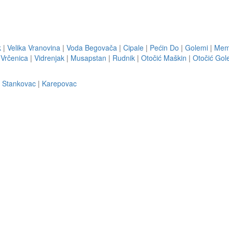
k
|
Velika Vranovina
|
Voda Begovača
|
Cipale
|
Pećin Do
|
Golemi
|
Mem
|
Vrčenica
|
Vidrenjak
|
Musapstan
|
Rudnik
|
Otočić Maškin
|
Otočić Gol
|
Stankovac
|
Karepovac