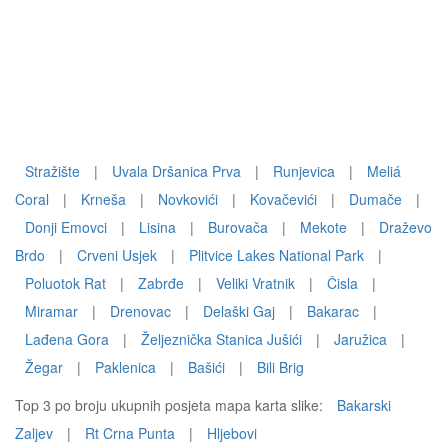
Stražište
|
Uvala Dršanica Prva
|
Runjevica
|
Meliá
Coral
|
Krneša
|
Novkovići
|
Kovačevići
|
Dumače
|
Donji Emovci
|
Lisina
|
Burovača
|
Mekote
|
Draževo
Brdo
|
Crveni Usjek
|
Plitvice Lakes National Park
|
Poluotok Rat
|
Zabrđe
|
Veliki Vratnik
|
Čisla
|
Miramar
|
Drenovac
|
Delaški Gaj
|
Bakarac
|
Lađena Gora
|
Željeznička Stanica Jušići
|
Jaružica
|
Žegar
|
Paklenica
|
Bašići
|
Bili Brig
Top 3 po broju ukupnih posjeta mapa karta slike:
Bakarski
Zaljev
|
Rt Crna Punta
|
Hljebovi