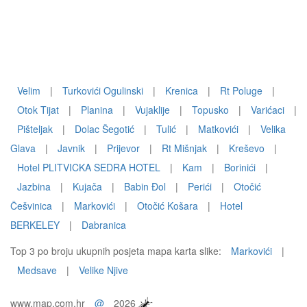
Velim
|
Turkovići Ogulinski
|
Krenica
|
Rt Poluge
|
Otok Tijat
|
Planina
|
Vujaklije
|
Topusko
|
Varićaci
|
Pišteljak
|
Dolac Šegotić
|
Tulić
|
Matkovići
|
Velika
Glava
|
Javnik
|
Prijevor
|
Rt Mišnjak
|
Kreševo
|
Hotel PLITVICKA SEDRA HOTEL
|
Kam
|
Borinići
|
Jazbina
|
Kujača
|
Babin Ðol
|
Perići
|
Otočić
Češvinica
|
Markovići
|
Otočić Košara
|
Hotel
BERKELEY
|
Dabranica
Top 3 po broju ukupnih posjeta mapa karta slike:
Markovići
|
Medsave
|
Velike Njive
www.map.com.hr
@
2026