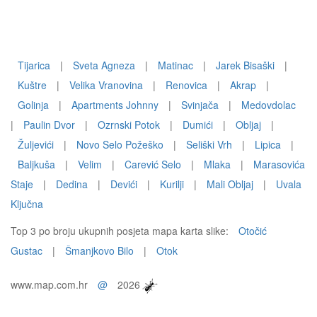
Tijarica
|
Sveta Agneza
|
Matinac
|
Jarek Bisaški
|
Kuštre
|
Velika Vranovina
|
Renovica
|
Akrap
|
Golinja
|
Apartments Johnny
|
Svinjača
|
Medovdolac
|
Paulin Dvor
|
Ozrnski Potok
|
Dumići
|
Obljaj
|
Žuljevići
|
Novo Selo Požeško
|
Seliški Vrh
|
Lipica
|
Baljkuša
|
Velim
|
Carević Selo
|
Mlaka
|
Marasovića
Staje
|
Dedina
|
Devići
|
Kurilji
|
Mali Obljaj
|
Uvala
Ključna
Top 3 po broju ukupnih posjeta mapa karta slike:
Otočić
Gustac
|
Šmanjkovo Bilo
|
Otok
www.map.com.hr
@
2026