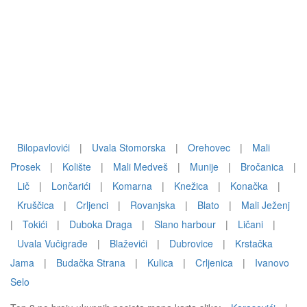
Bilopavlovići
|
Uvala Stomorska
|
Orehovec
|
Mali
Prosek
|
Kolište
|
Mali Medveš
|
Munije
|
Bročanica
|
Lič
|
Lončarići
|
Komarna
|
Knežica
|
Konačka
|
Kruščica
|
Crljenci
|
Rovanjska
|
Blato
|
Mali Ježenj
|
Tokići
|
Duboka Draga
|
Slano harbour
|
Ličani
|
Uvala Vučigrađe
|
Blaževići
|
Dubrovice
|
Krstačka
Jama
|
Budačka Strana
|
Kulica
|
Crljenica
|
Ivanovo
Selo