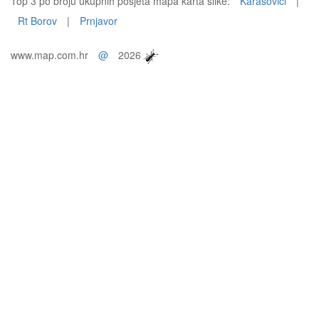
Top 3 po broju ukupnih posjeta mapa karta slike:
Karasovići
|
Rt Borov
|
Prnjavor
www.map.com.hr
@
2026