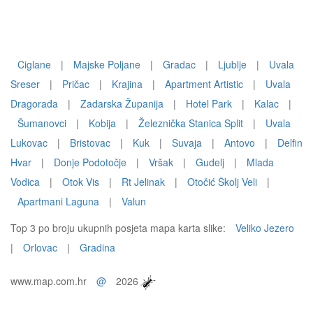
Ciglane
|
Majske Poljane
|
Gradac
|
Ljublje
|
Uvala
Sreser
|
Pričac
|
Krajina
|
Apartment Artistic
|
Uvala
Dragorađa
|
Zadarska Županija
|
Hotel Park
|
Kalac
|
Šumanovci
|
Kobija
|
Železnička Stanica Split
|
Uvala
Lukovac
|
Bristovac
|
Kuk
|
Suvaja
|
Antovo
|
Delfin
Hvar
|
Donje Podotočje
|
Vršak
|
Gudelj
|
Mlada
Vodica
|
Otok Vis
|
Rt Jelinak
|
Otočić Školj Veli
|
Apartmani Laguna
|
Valun
Top 3 po broju ukupnih posjeta mapa karta slike:
Veliko Jezero
|
Orlovac
|
Gradina
www.map.com.hr
@
2026