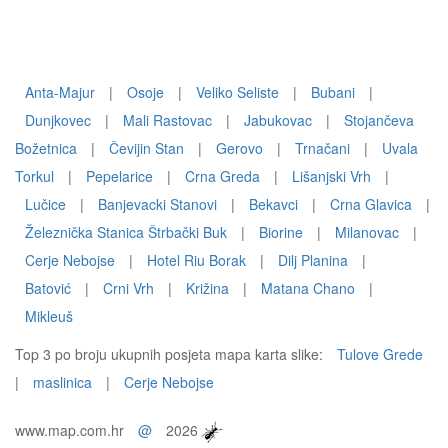
Anta-Majur
|
Osoje
|
Veliko Seliste
|
Bubani
|
Dunjkovec
|
Mali Rastovac
|
Jabukovac
|
Stojančeva
Božetnica
|
Čevijin Stan
|
Gerovo
|
Trnačani
|
Uvala
Torkul
|
Pepelarice
|
Crna Greda
|
Lišanjski Vrh
|
Lučice
|
Banjevacki Stanovi
|
Bekavci
|
Crna Glavica
|
Železnička Stanica Štrbački Buk
|
Biorine
|
Milanovac
|
Cerje Nebojse
|
Hotel Riu Borak
|
Dilj Planina
|
Batović
|
Crni Vrh
|
Križina
|
Matana Chano
|
Mikleuš
Top 3 po broju ukupnih posjeta mapa karta slike:
Tulove Grede
|
maslinica
|
Cerje Nebojse
www.map.com.hr
@
2026