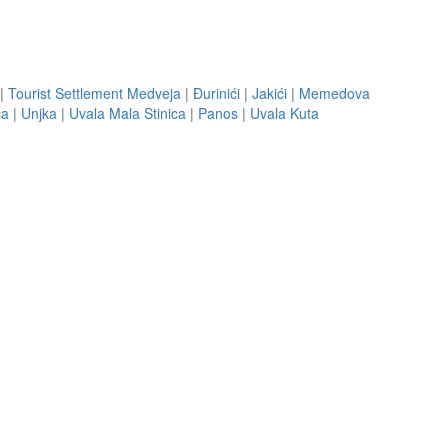
|
Tourist Settlement Medveja
|
Đurinići
|
Jakići
|
Memedova
ca
|
Unjka
|
Uvala Mala Stinica
|
Panos
|
Uvala Kuta