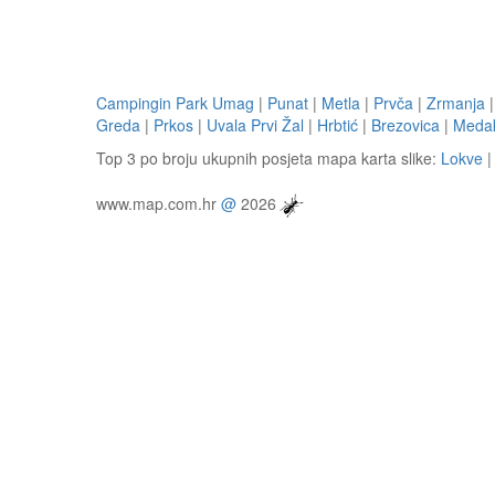
Campingin Park Umag
|
Punat
|
Metla
|
Prvča
|
Zrmanja
Greda
|
Prkos
|
Uvala Prvi Žal
|
Hrbtić
|
Brezovica
|
Meda
Top 3 po broju ukupnih posjeta mapa karta slike:
Lokve
www.map.com.hr
@
2026