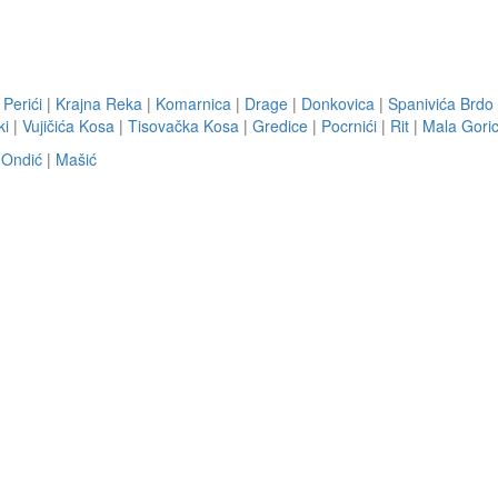
|
Perići
|
Krajna Reka
|
Komarnica
|
Drage
|
Donkovica
|
Spanivića Brdo
ki
|
Vujičića Kosa
|
Tisovačka Kosa
|
Gredice
|
Pocrnići
|
Rit
|
Mala Gori
|
Ondić
|
Mašić