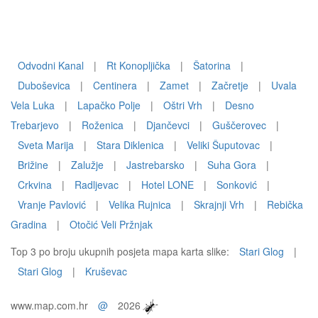
Odvodni Kanal
|
Rt Konopljička
|
Šatorina
|
Duboševica
|
Centinera
|
Zamet
|
Začretje
|
Uvala
Vela Luka
|
Lapačko Polje
|
Oštri Vrh
|
Desno
Trebarjevo
|
Roženica
|
Djančevci
|
Guščerovec
|
Sveta Marija
|
Stara Diklenica
|
Veliki Šuputovac
|
Brižine
|
Zalužje
|
Jastrebarsko
|
Suha Gora
|
Crkvina
|
Radljevac
|
Hotel LONE
|
Sonković
|
Vranje Pavlović
|
Velika Rujnica
|
Skrajnji Vrh
|
Rebička
Gradina
|
Otočić Veli Pržnjak
Top 3 po broju ukupnih posjeta mapa karta slike:
Stari Glog
|
Stari Glog
|
Kruševac
www.map.com.hr
@
2026