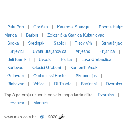
Pula Port
|
Goričan
|
Katarova Stancija
|
Rooms Huljic
Marica
|
Barbiri
|
Železnička Stanica Kukunjevac
|
Široka
|
Srednjak
|
Sablići
|
Tisov Vrh
|
Strmušnjak
|
Brljevići
|
Uvala Bršljanovica
|
Vrijesno
|
Prijšnica
|
Beli Kamik Ii
|
Uvodić
|
Riđica
|
Luka Grebaštica
|
Karlovac
|
Otočići Grebeni
|
Kameniti Vršak
|
Golovran
|
Omladinski Hostel
|
Skopčenjak
|
Rinkovac
|
Vrbica
|
Rt Teketa
|
Banjanci
|
Dvornica
Top 3 po broju ukupnih posjeta mapa karta slike:
Dvornica
|
Lepenica
|
Marinići
www.map.com.hr
@
2026