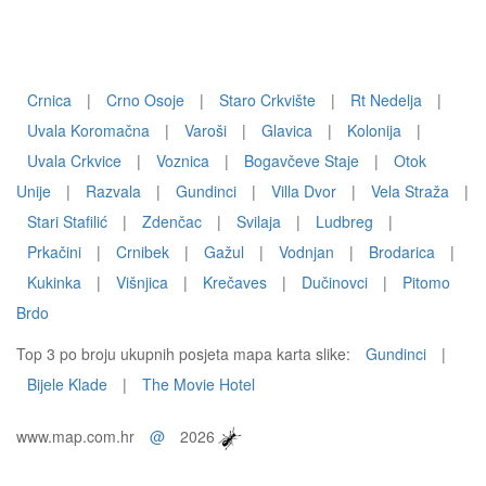
Crnica
|
Crno Osoje
|
Staro Crkvište
|
Rt Nedelja
|
Uvala Koromačna
|
Varoši
|
Glavica
|
Kolonija
|
Uvala Crkvice
|
Voznica
|
Bogavčeve Staje
|
Otok
Unije
|
Razvala
|
Gundinci
|
Villa Dvor
|
Vela Straža
|
Stari Stafilić
|
Zdenčac
|
Svilaja
|
Ludbreg
|
Prkačini
|
Crnibek
|
Gažul
|
Vodnjan
|
Brodarica
|
Kukinka
|
Višnjica
|
Krečaves
|
Dučinovci
|
Pitomo
Brdo
Top 3 po broju ukupnih posjeta mapa karta slike:
Gundinci
|
Bijele Klade
|
The Movie Hotel
www.map.com.hr
@
2026