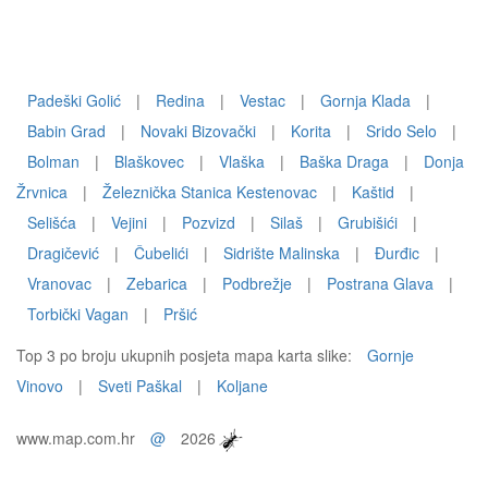
Padeški Golić
|
Redina
|
Vestac
|
Gornja Klada
|
Babin Grad
|
Novaki Bizovački
|
Korita
|
Srido Selo
|
Bolman
|
Blaškovec
|
Vlaška
|
Baška Draga
|
Donja
Žrvnica
|
Železnička Stanica Kestenovac
|
Kaštid
|
Selišća
|
Vejini
|
Pozvizd
|
Silaš
|
Grubišići
|
Dragičević
|
Čubelići
|
Sidrište Malinska
|
Đurđic
|
Vranovac
|
Zebarica
|
Podbrežje
|
Postrana Glava
|
Torbički Vagan
|
Pršić
Top 3 po broju ukupnih posjeta mapa karta slike:
Gornje
Vinovo
|
Sveti Paškal
|
Koljane
www.map.com.hr
@
2026