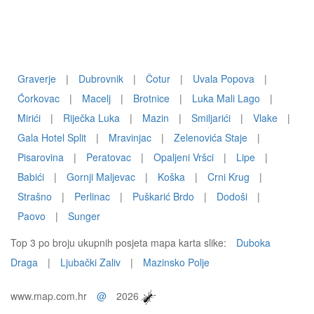
Graverje
|
Dubrovnik
|
Čotur
|
Uvala Popova
|
Ćorkovac
|
Macelj
|
Brotnice
|
Luka Mali Lago
|
Mirići
|
Riječka Luka
|
Mazin
|
Smiljarići
|
Vlake
|
Gala Hotel Split
|
Mravinjac
|
Zelenovića Staje
|
Pisarovina
|
Peratovac
|
Opaljeni Vršci
|
Lipe
|
Babići
|
Gornji Maljevac
|
Koška
|
Crni Krug
|
Strašno
|
Perlinac
|
Puškarić Brdo
|
Dodoši
|
Paovo
|
Sunger
Top 3 po broju ukupnih posjeta mapa karta slike:
Duboka
Draga
|
Ljubački Zaliv
|
Mazinsko Polje
www.map.com.hr
@
2026