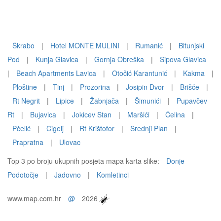
Škrabo
|
Hotel MONTE MULINI
|
Rumanić
|
Bitunjski
Pod
|
Kunja Glavica
|
Gornja Obreška
|
Šipova Glavica
|
Beach Apartments Lavica
|
Otočić Karantunić
|
Kakma
|
Ploštine
|
Tinj
|
Prozorina
|
Josipin Dvor
|
Brišče
|
Rt Negrit
|
Lipice
|
Žabnjača
|
Šimunići
|
Pupavčev
Rt
|
Bujavica
|
Jokicev Stan
|
Maršići
|
Čelina
|
Pčelić
|
Cigelj
|
Rt Krištofor
|
Srednji Plan
|
Prapratna
|
Ulovac
Top 3 po broju ukupnih posjeta mapa karta slike:
Donje
Podotočje
|
Jadovno
|
Komletinci
www.map.com.hr
@
2026