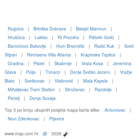
Rugvica
|
Brloška Dubrava
|
Balajić Marmun
|
Hrušćica
|
Laktec
|
Rt Prezdra
|
Pištolin Golić
|
Barovčovo Bukovlje
|
Hum Breznički
|
Radić Kuk
|
Sveti
Stipan
|
Remisens Villa Atlanta
|
Krapinske Toplice
|
Gradina
|
Pistet
|
Škabrnje
|
Vrata Kosa
|
Jeremina
Glava
|
Polje
|
Timarci
|
Donje Švičko Jezero
|
Vražje
Blato
|
Svetkovac
|
Vlašnović
|
Mala Kapela
|
Mihaljevac Tram Station
|
Strožanac
|
Razdolje
|
Pezelj
|
Donja Suvaja
Top 3 po broju ukupnih posjeta mapa karta slike:
Antunovac
|
Novi Zdenkovac
|
Pijavice
www.map.com.hr
@
2026