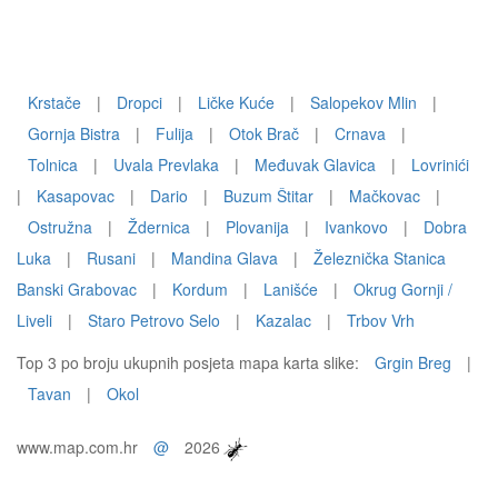
Krstače
|
Dropci
|
Ličke Kuće
|
Salopekov Mlin
|
Gornja Bistra
|
Fulija
|
Otok Brač
|
Crnava
|
Tolnica
|
Uvala Prevlaka
|
Međuvak Glavica
|
Lovrinići
|
Kasapovac
|
Dario
|
Buzum Štitar
|
Mačkovac
|
Ostružna
|
Ždernica
|
Plovanija
|
Ivankovo
|
Dobra
Luka
|
Rusani
|
Mandina Glava
|
Železnička Stanica
Banski Grabovac
|
Kordum
|
Lanišće
|
Okrug Gornji /
Liveli
|
Staro Petrovo Selo
|
Kazalac
|
Trbov Vrh
Top 3 po broju ukupnih posjeta mapa karta slike:
Grgin Breg
|
Tavan
|
Okol
www.map.com.hr
@
2026