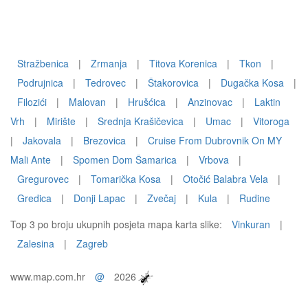
Stražbenica
|
Zrmanja
|
Titova Korenica
|
Tkon
|
Podrujnica
|
Tedrovec
|
Štakorovica
|
Dugačka Kosa
|
Filozići
|
Malovan
|
Hrušćica
|
Anzinovac
|
Laktin
Vrh
|
Mirište
|
Srednja Krašičevica
|
Umac
|
Vitoroga
|
Jakovala
|
Brezovica
|
Cruise From Dubrovnik On MY
Mali Ante
|
Spomen Dom Šamarica
|
Vrbova
|
Gregurovec
|
Tomarička Kosa
|
Otočić Balabra Vela
|
Gredica
|
Donji Lapac
|
Zvečaj
|
Kula
|
Rudine
Top 3 po broju ukupnih posjeta mapa karta slike:
Vinkuran
|
Zalesina
|
Zagreb
www.map.com.hr
@
2026