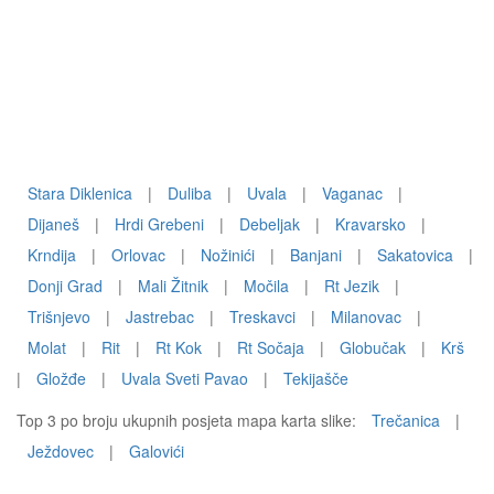
Stara Diklenica
|
Duliba
|
Uvala
|
Vaganac
|
Dijaneš
|
Hrdi Grebeni
|
Debeljak
|
Kravarsko
|
Krndija
|
Orlovac
|
Nožinići
|
Banjani
|
Sakatovica
|
Donji Grad
|
Mali Žitnik
|
Močila
|
Rt Jezik
|
Trišnjevo
|
Jastrebac
|
Treskavci
|
Milanovac
|
Molat
|
Rit
|
Rt Kok
|
Rt Sočaja
|
Globučak
|
Krš
|
Gložđe
|
Uvala Sveti Pavao
|
Tekijašče
Top 3 po broju ukupnih posjeta mapa karta slike:
Trečanica
|
Ježdovec
|
Galovići