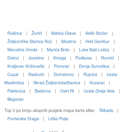
Ruščica
|
Žurići
|
Matića Glava
|
Veliki Stožer
|
Željeznička Stanica Roč
|
Mostina
|
Hrid Gambur
|
Marušića Greda
|
Marića Brdo
|
Luka Mali Lošinj
|
Dolovi
|
Jozetine
|
Krivaja
|
Podkosa
|
Romići
|
Kraljevac Križevački
|
Ponorac
|
Donja Šumetlica
|
Cupar
|
Radovići
|
Domahovo
|
Rujnica
|
Uvala
Maslinčica
|
Skrad ŽeljeznickaStanica
|
Kozarac
|
Paklenica
|
Baderna
|
Ostri Rt
|
Uvala Divlja Vela
|
Begovac
Top 3 po broju ukupnih posjeta mapa karta slike:
Štikada
|
Puntarska Draga
|
Ličko Polje