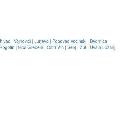
hivac
|
Vojnovići
|
Jurjevo
|
Popovac Voćinski
|
Dvornica
|
Rogotin
|
Hrdi Grebeni
|
Oštri Vrh
|
Senj
|
Zut
|
Uvala Ložanj