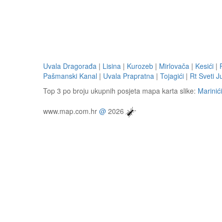
Uvala Dragorađa
|
Lisina
|
Kurozeb
|
Mirlovača
|
Kesići
|
Pašmanski Kanal
|
Uvala Prapratna
|
Tojagići
|
Rt Sveti J
Top 3 po broju ukupnih posjeta mapa karta slike:
Marinići
www.map.com.hr
@
2026