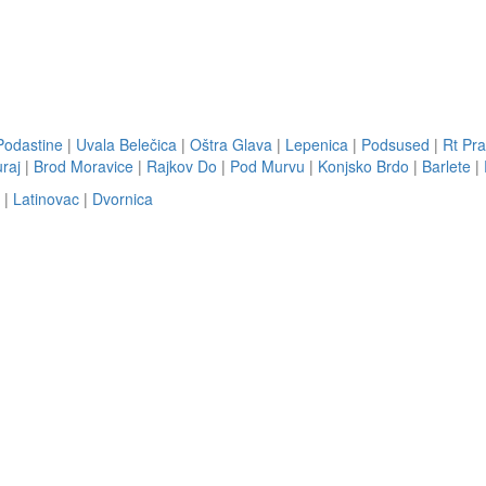
Podastine
|
Uvala Belečica
|
Oštra Glava
|
Lepenica
|
Podsused
|
Rt Pra
uraj
|
Brod Moravice
|
Rajkov Do
|
Pod Murvu
|
Konjsko Brdo
|
Barlete
|
|
Latinovac
|
Dvornica