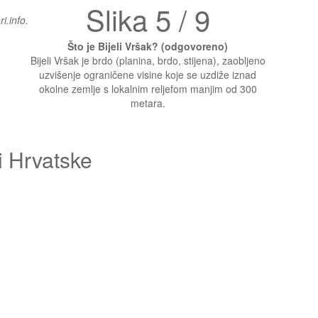
Slika 5 / 9
i.info.
Što je Bijeli Vršak? (odgovoreno)
Bijeli Vršak je brdo (planina, brdo, stijena), zaobljeno
uzvišenje ograničene visine koje se uzdiže iznad
okolne zemlje s lokalnim reljefom manjim od 300
metara.
i Hrvatske