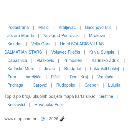
Podastrana
|
Mršići
|
Kraljevac
|
Bačonovo Bilo
|
Jezero Modrić
|
Novigrad Podravski
|
Mrakovo
|
Kaluđer
|
Velja Gora
|
Hotel SOLARIS VILLAS
DALMATIAN STARS
|
Voljavec Riječki
|
Krivaj Sunjski
|
Dabašnica
|
Vlašković
|
Primošten
|
Karinsko Ždrilo
|
Karinsko More
|
Jovac
|
Bradarići
|
Luka Veli Lošinj
|
Žura
|
Vardišće
|
Pičići
|
Donji Kraj
|
Vranjača
|
Pridraga
|
Čarović
|
Rudopolje
|
Greben
|
Luluša
Top 3 po broju ukupnih posjeta mapa karta slike:
Šestine
|
Kneževići
|
Hrvatačko Polje
www.map.com.hr
@
2026