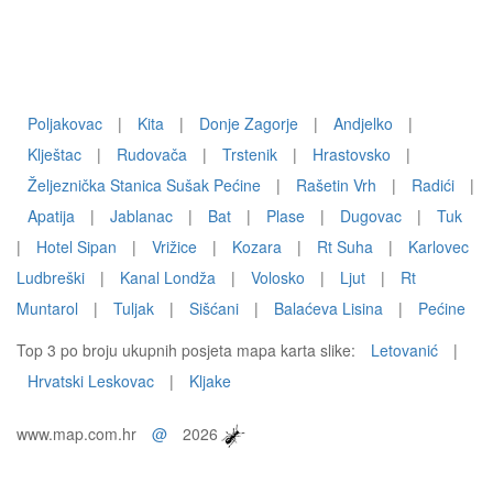
Poljakovac
|
Kita
|
Donje Zagorje
|
Andjelko
|
Klještac
|
Rudovača
|
Trstenik
|
Hrastovsko
|
Željeznička Stanica Sušak Pećine
|
Rašetin Vrh
|
Radići
|
Apatija
|
Jablanac
|
Bat
|
Plase
|
Dugovac
|
Tuk
|
Hotel Sipan
|
Vrižice
|
Kozara
|
Rt Suha
|
Karlovec
Ludbreški
|
Kanal Londža
|
Volosko
|
Ljut
|
Rt
Muntarol
|
Tuljak
|
Sišćani
|
Balaćeva Lisina
|
Pećine
Top 3 po broju ukupnih posjeta mapa karta slike:
Letovanić
|
Hrvatski Leskovac
|
Kljake
www.map.com.hr
@
2026